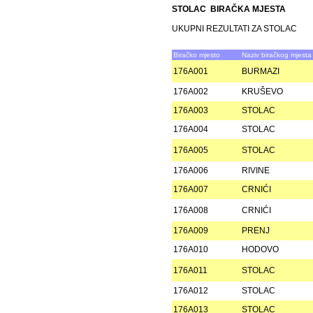
STOLAC BIRAČKA MJESTA
UKUPNI REZULTATI ZA STOLAC
Biračko mjesto
Naziv biračkog mjesta
176A001
BURMAZI
176A002
KRUŠEVO
176A003
STOLAC
176A004
STOLAC
176A005
STOLAC
176A006
RIVINE
176A007
CRNIĆI
176A008
CRNIĆI
176A009
PRENJ
176A010
HODOVO
176A011
STOLAC
176A012
STOLAC
176A013
STOLAC