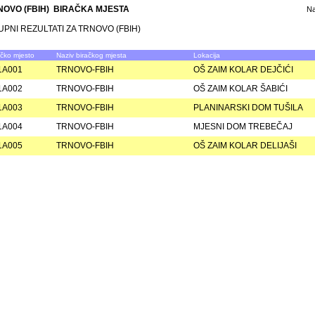
NOVO (FBIH) BIRAČKA MJESTA
N
PNI REZULTATI ZA TRNOVO (FBIH)
ačko mjesto
Naziv biračkog mjesta
Lokacija
1A001
TRNOVO-FBIH
OŠ ZAIM KOLAR DEJČIĆI
1A002
TRNOVO-FBIH
OŠ ZAIM KOLAR ŠABIĆI
1A003
TRNOVO-FBIH
PLANINARSKI DOM TUŠILA
1A004
TRNOVO-FBIH
MJESNI DOM TREBEČAJ
1A005
TRNOVO-FBIH
OŠ ZAIM KOLAR DELIJAŠI