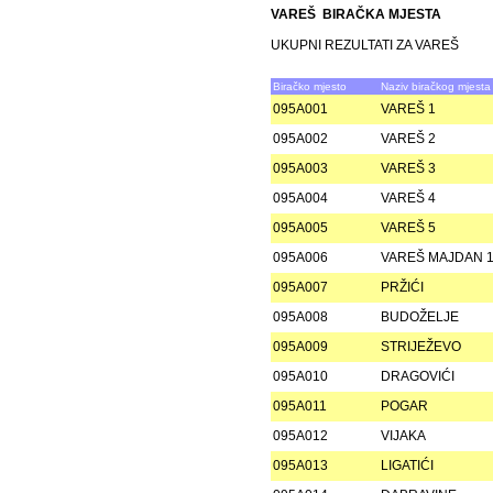
VAREŠ BIRAČKA MJESTA
UKUPNI REZULTATI ZA VAREŠ
Biračko mjesto
Naziv biračkog mjesta
095A001
VAREŠ 1
095A002
VAREŠ 2
095A003
VAREŠ 3
095A004
VAREŠ 4
095A005
VAREŠ 5
095A006
VAREŠ MAJDAN 
095A007
PRŽIĆI
095A008
BUDOŽELJE
095A009
STRIJEŽEVO
095A010
DRAGOVIĆI
095A011
POGAR
095A012
VIJAKA
095A013
LIGATIĆI