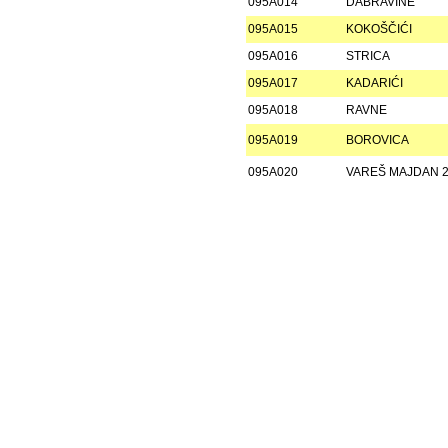
095A014
DABRAVINE
095A015
KOKOŠČIĆI
095A016
STRICA
095A017
KADARIĆI
095A018
RAVNE
095A019
BOROVICA
095A020
VAREŠ MAJDAN 