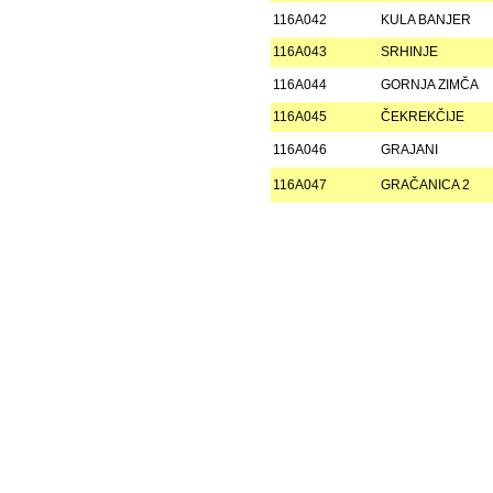
116A042
KULA BANJER
116A043
SRHINJE
116A044
GORNJA ZIMČA
116A045
ČEKREKČIJE
116A046
GRAJANI
116A047
GRAČANICA 2