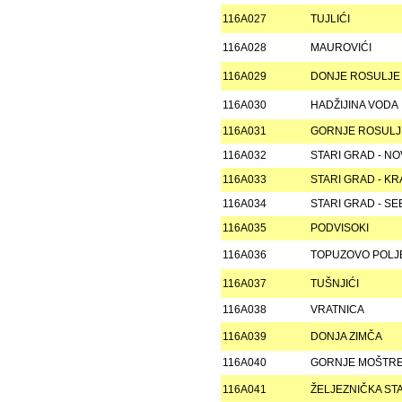
116A027
TUJLIĆI
116A028
MAUROVIĆI
116A029
DONJE ROSULJE
116A030
HADŽIJINA VODA
116A031
GORNJE ROSULJ
116A032
STARI GRAD - N
116A033
STARI GRAD - K
116A034
STARI GRAD - SE
116A035
PODVISOKI
116A036
TOPUZOVO POLJ
116A037
TUŠNJIĆI
116A038
VRATNICA
116A039
DONJA ZIMČA
116A040
GORNJE MOŠTR
116A041
ŽELJEZNIČKA ST