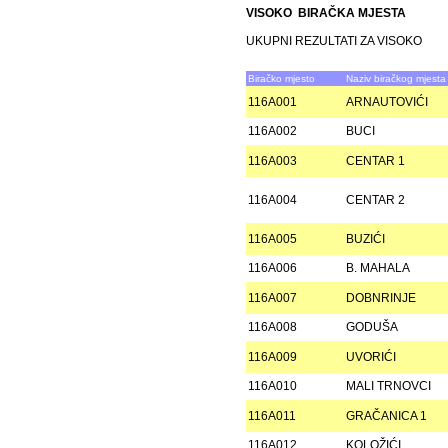
VISOKO BIRAČKA MJESTA
UKUPNI REZULTATI ZA VISOKO
Biračko mjesto
Naziv biračkog mjesta
116A001
ARNAUTOVIĆI
116A002
BUCI
116A003
CENTAR 1
116A004
CENTAR 2
116A005
BUZIĆI
116A006
B. MAHALA
116A007
DOBNRINJE
116A008
GODUŠA
116A009
UVORIĆI
116A010
MALI TRNOVCI
116A011
GRAČANICA 1
116A012
KOLOŽIĆI