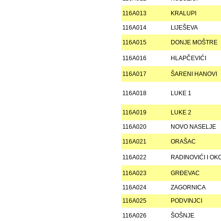
116A013
KRALUPI
116A014
LIJEŠEVA
116A015
DONJE MOŠTRE
116A016
HLAPČEVIĆI
116A017
ŠARENI HANOVI
116A018
LUKE 1
116A019
LUKE 2
116A020
NOVO NASELJE
116A021
ORAŠAC
116A022
RADINOVIĆI I OK
116A023
GRÐEVAC
116A024
ZAGORNICA
116A025
PODVINJCI
116A026
ŠOŠNJE