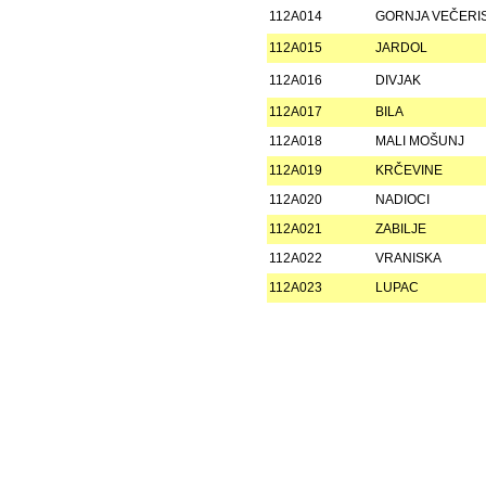
112A014
GORNJA VEČERI
112A015
JARDOL
112A016
DIVJAK
112A017
BILA
112A018
MALI MOŠUNJ
112A019
KRČEVINE
112A020
NADIOCI
112A021
ZABILJE
112A022
VRANISKA
112A023
LUPAC