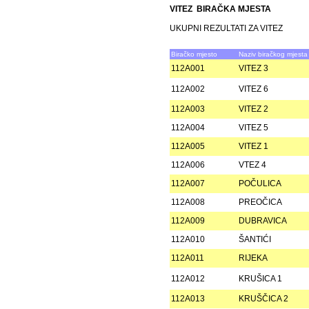
VITEZ BIRAČKA MJESTA
UKUPNI REZULTATI ZA VITEZ
Biračko mjesto
Naziv biračkog mjesta
112A001
VITEZ 3
112A002
VITEZ 6
112A003
VITEZ 2
112A004
VITEZ 5
112A005
VITEZ 1
112A006
VTEZ 4
112A007
POČULICA
112A008
PREOČICA
112A009
DUBRAVICA
112A010
ŠANTIĆI
112A011
RIJEKA
112A012
KRUŠICA 1
112A013
KRUŠČICA 2