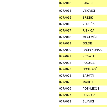
077A013
STAVCI
077A014
VIKOVIĆI
077A015
BREZIK
077A016
VOZUĆA
077A017
RIBNICA
077A018
MEĆEVIĆI
077A019
JOLDE
077A020
PAŠIN KONAK
077A021
KRIVAJA
077A022
POLJICE
077A023
GOSTOVIĆ
077A024
BAJVATI
077A025
MAHOJE
077A026
POTKLEČJE
077A027
LOVNICA
077A028
ŠLJIVIĆI