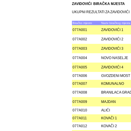
ZAVIDOVIĆI BIRAČKA MJESTA
UKUPNI REZULTATI ZA ZAVIDOVIĆI
Biračko mjesto
Naziv biračkog mjesta
077A001
ZAVIDOVIĆI 1
077A002
ZAVIDOVIĆI 2
077A003
ZAVIDOVIĆI 3
077A004
NOVO NASELJE
077A005
ZAVIDOVIĆI 4
077A006
GVOZDENI MOST
077A007
KOMUNALNO
077A008
BRANILACA GRA
077A009
MAJDAN
077A010
ALIĆI
077A011
KOVAČI 1
077A012
KOVAČI 2