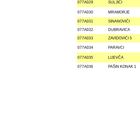
077A029
SULJIĆI
077A030
MRAMORJE
077A031
SINANOVIĆI
077A032
DUBRAVICA
077A033
ZAVIDOVIĆI 5
077A034
PARAVCI
077A035
LIJEVČA
077A036
PAŠIN KONAK 1