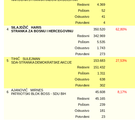
Redovni
4.369
Poštom
52
Odsustvo
41
Potvrđeni
4
SILAJDŽIĆ HARIS
4
350.520
62,80%
STRANKA ZA BOSNU I HERCEGOVINU
Redovni
342.969
Poštom
5.535
Odsustvo
1.743
Potvrđeni
273
TIHIĆ SULEJMAN
5
153.683
27,53%
SDA-STRANKA DEMOKRATSKE AKCIJE
Redovni
151.432
Poštom
1.311
Odsustvo
638
Potvrđeni
302
AJANOVIĆ MIRNES
6
45.608
8,17%
PATRIOTSKI BLOK BOSS - SDU BIH
Redovni
45.165
Poštom
239
Odsustvo
181
Potvrđeni
23