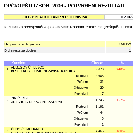
OPĆI/OPŠTI IZBORI 2006 - POTVRĐENI REZULTATI
701 BOŠNJAČKI ČLAN PREDSJEDNIŠTVA
702 HR
Rezultati za predsjedništvo po osnovnim izbornim jedinicama (Bošnjački i Hrvats
Ukupno važećih glasova
558.192
Broj mjesta za dodjelu
1
Kandidat
Glasovi
%
ALIBEGOVIĆ BEŠĆO
1
2.670
0,48%
BEŠĆO ALIBEGOVIĆ-NEZAVISNI KANDIDAT
Redovni
2.603
Poštom
31
Odsustvo
29
Potvrđeni
7
ŽIGIĆ ADIL
2
1.245
0,22%
ADIL ŽIGIĆ-NEZAVISNI KANDIDAT
Redovni
1.191
Poštom
44
Odsustvo
8
Potvrđeni
2
ČENGIĆ MUHAMED
3
4.466
0,80%
NARODNA STRANKA RADOM ZA BOLJITAK