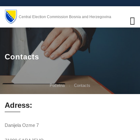
Central Election Commission Bosnia and Herzegovina
Contacts
Početna
Contacts
Adress:
Danijela Ozme 7