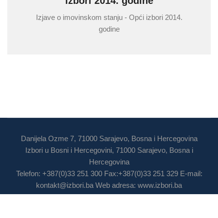
izbori 2014. godine
Izjave o imovinskom stanju - Opći izbori 2014.
godine
Danijela Ozme 7, 71000 Sarajevo, Bosna i Hercegovina
Izbori u Bosni i Hercegovini, 71000 Sarajevo, Bosna i
Hercegovina
Telefon: +387(0)33 251 300 Fax:+387(0)33 251 329 E-mail:
kontakt@izbori.ba
Web adresa: www.izbori.ba