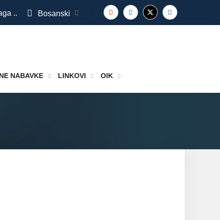
aga ..
Bosanski
NE NABAVKE
LINKOVI
OIK