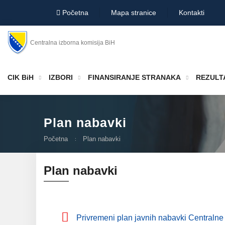
Početna
Mapa stranice
Kontakti
Centralna izborna komisija BiH
CIK BiH
IZBORI
FINANSIRANJE STRANAKA
REZULTA
Plan nabavki
Početna
Plan nabavki
Plan nabavki
Privremeni plan javnih nabavki Centralne