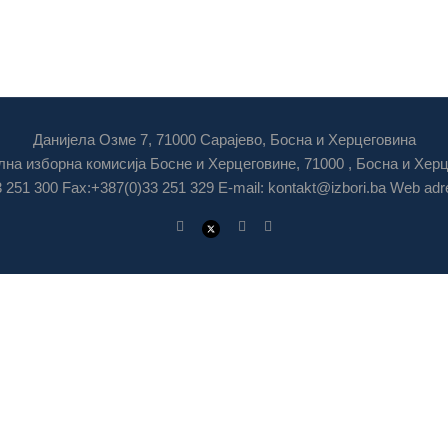
Данијела Озме 7, 71000 Сарајево, Босна и Херцеговина
на изборна комисија Босне и Херцеговине, 71000 , Босна и Хер
3 251 300 Fax:+387(0)33 251 329 E-mail:
kontakt@izbori.ba
Web adre