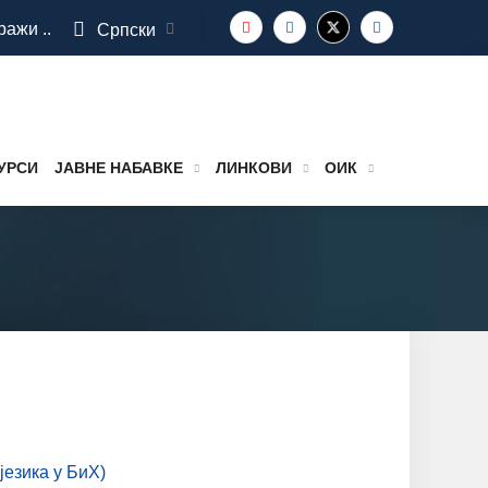
ражи ..
Српски
УРСИ
ЈАВНЕ НАБАВКЕ
ЛИНКОВИ
ОИК
језика у БиХ)