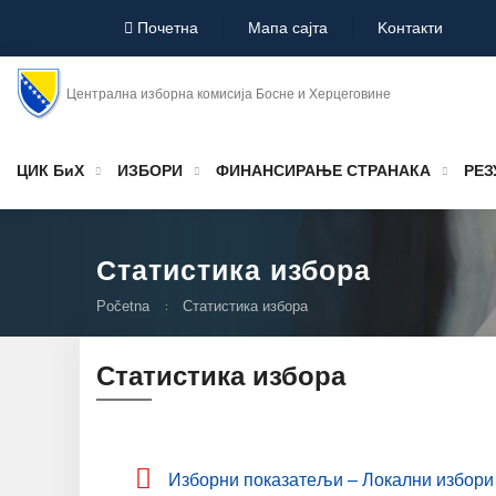
Почетна
Мапа сајта
Koнтакти
Централна изборна комисија Босне и Херцеговине
ЦИК БиХ
ИЗБОРИ
ФИНАНСИРАЊЕ СТРАНАКА
РЕЗ
Статистика избора
Početna
Статистика избора
Статистика избора
Изборни показатељи – Локални избори 2