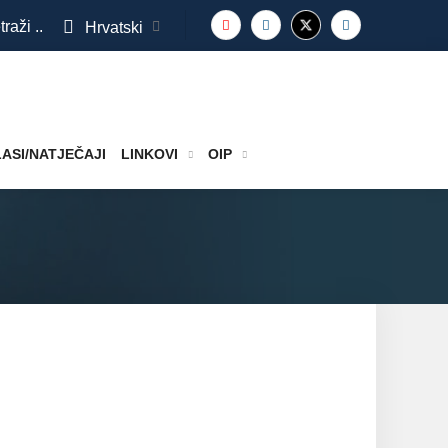
traži ..
Hrvatski
ASI/NATJEČAJI
LINKOVI
OIP