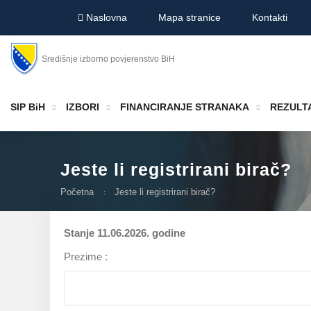
Naslovna
Mapa stranice
Kontakti
Središnje izborno povjerenstvo BiH
SIP BiH
IZBORI
FINANCIRANJE STRANAKA
REZULTA
Jeste li registrirani birač?
Početna
Jeste li registrirani birač?
Stanje 11.06.2026. godine
Prezime :