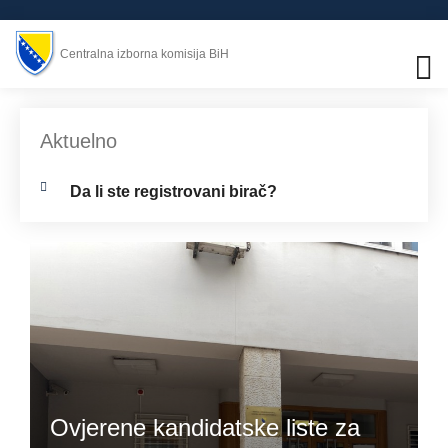
Centralna izborna komisija BiH
Aktuelno
Da li ste registrovani birač?
Ovjerene kandidatske liste za