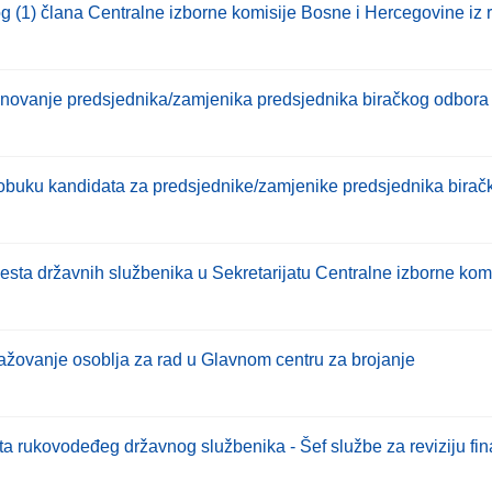
g (1) člana Centralne izborne komisije Bosne i Hercegovine iz r
enovanje predsjednika/zamjenika predsjednika biračkog odbora
 obuku kandidata za predsjednike/zamjenike predsjednika biračk
ta državnih službenika u Sekretarijatu Centralne izborne kom
ažovanje osoblja za rad u Glavnom centru za brojanje
 rukovodeđeg državnog službenika - Šef službe za reviziju fina