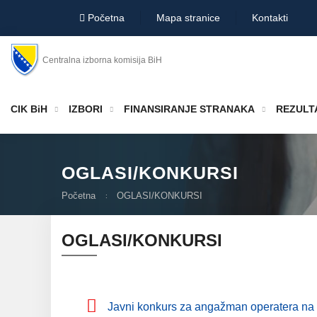
Početna
Mapa stranice
Kontakti
Centralna izborna komisija BiH
CIK BiH
IZBORI
FINANSIRANJE STRANAKA
REZULTA
OGLASI/KONKURSI
Početna
OGLASI/KONKURSI
OGLASI/KONKURSI
Javni konkurs za angažman operatera na 