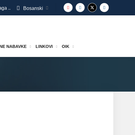
aga ..
Bosanski
NE NABAVKE
LINKOVI
OIK