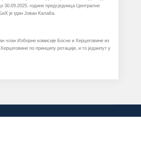
до 30.09.2025. године предсједница Централне
БиХ је гдин Јован Калаба.
aн члaн Избoрнe кoмисиje Бoснe и Хeрцeгoвинe из
eрцeгoвинe пo принципу рoтaциje, и тo jeдaнпут у
цеговина
sa: www.izbori.ba