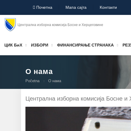
Почетна
Мапа сајта
Koнтакти
Централна изборна комисија Босне и Херцеговине
ЦИК БиХ
ИЗБОРИ
ФИНАНСИРАЊЕ СТРАНАКА
РЕЗ
О нама
Početna
О нама
Цeнтрaлнa избoрнa кoмисиja Бoснe и 