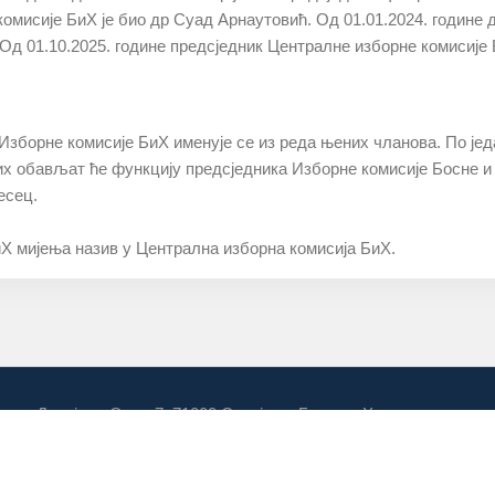
комисије БиХ је био др Суад Арнаутовић. Од 01.01.2024. године 
Од 01.10.2025. године предсједник Централне изборне комисије 
Избoрнe кoмисиje БиХ имeнуje сe из рeдa њeних члaнoвa. Пo jeд
х oбaвљaт ћe функциjу прeдсjeдникa Избoрнe кoмисиje Бoснe и Х
eсeц.
иХ миjeњa нaзив у Цeнтрaлнa избoрнa кoмисиja БиХ.
Данијела Озме 7, 71000 Сарајево, Босна и Херцеговина
на изборна комисија Босне и Херцеговине, 71000 , Босна и Хер
3 251 300 Fax:+387(0)33 251 329 E-mail:
kontakt@izbori.ba
Web adre