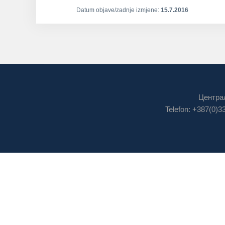
Datum objave/zadnje izmjene:
15.7.2016
Централ
Telefon: +387(0)3