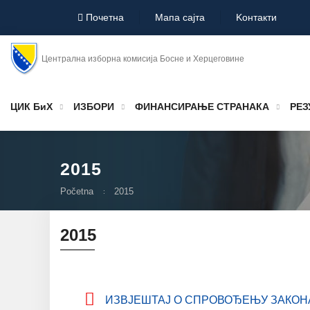
Почетна
Мапа сајта
Koнтакти
Централна изборна комисија Босне и Херцеговине
ЦИК БиХ
ИЗБОРИ
ФИНАНСИРАЊЕ СТРАНАКА
РЕЗ
2015
Početna
2015
2015
ИЗВЈЕШТАЈ О СПРОВОЂЕЊУ ЗАКОНА