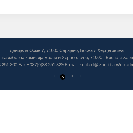
Данијела Озме 7, 71000 Сарајево, Босна и Херцеговина
на изборна комисија Босне и Херцеговине, 71000 , Босна и Хер
3 251 300 Fax:+387(0)33 251 329 E-mail:
kontakt@izbori.ba
Web adre