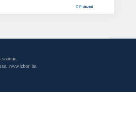
Preuzmi
цеговина
sa: www.izbori.ba