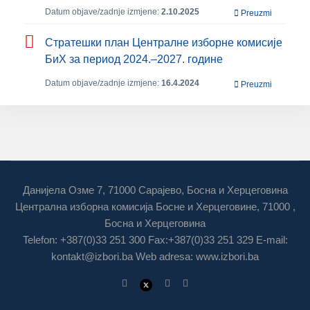
Datum objave/zadnje izmjene:
2.10.2025
Preuzmi
Стратешки план Централне изборне комисије
БиХ за период 2024.‒2027. године
Datum objave/zadnje izmjene:
16.4.2024
Preuzmi
Данијела Озме 7, 71000 Сарајево, Босна и Херцеговина
Централна изборна комисија Босне и Херцеговине, 71000 ,
Босна и Херцеговина
Telefon: +387(0)33 251 300 Fax:+387(0)33 251 329 E-mail:
kontakt@izbori.ba
Web adresa: www.izbori.ba