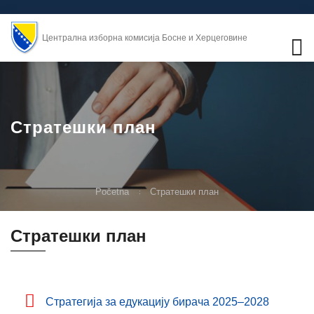
Централна изборна комисија Босне и Херцеговине
Стратешки план
Početna
Стратешки план
Стратешки план
Стратегија за едукацију бирача 2025–2028