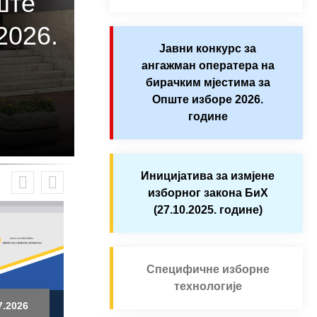
ште
2026.
Јавни конкурс за
ангажман оператера на
бирачким мјестима за
Опште изборе 2026.
године
Иницијатива за измјене
изборног закона БиХ
(27.10.2025. године)
Специфичне изборне
технологије
7.2026
29.7.2026
28.7