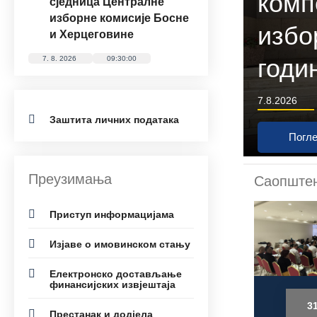
комп
сједницa Централне
изборне комисије Босне
избо
и Херцеговине
годи
7. 8. 2026
09:30:00
7.8.2026
Заштита личних података
Погле
Преузимања
Саопштењ
Приступ информацијама
Изјаве о имовинском стању
Електронско достављање
финансијских извјештаја
7.8.2026
3.8.2026
31
Престанак и додјела