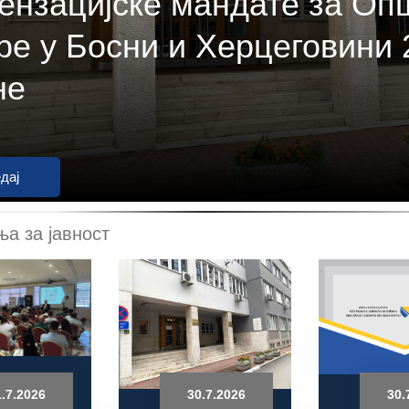
ензацијске мандате за Оп
ре у Босни и Херцеговини 
не
дај
а за јавност
.7.2026
30.7.2026
30.