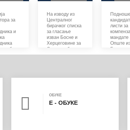
ја
На изводу из
Поднош
тора за
Централног
кандидат
бирачког списка
листи за
дника и
за гласање
компенза
ка
изван Босне и
мандате 
дника
Херцеговине за
Опште из
их одбора
Опште изборе
Босни и
те изборе
2026. године
Херцего
 и
налази се 48.074
2026. го
овини
бирача
одине
ОБУКЕ
E - ОБУКЕ