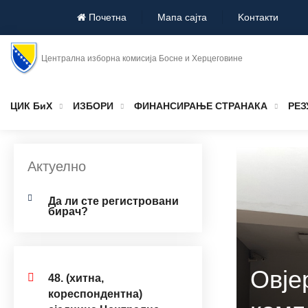
Почетна
Мапа сајта
Koнтакти
Централна изборна комисија Босне и Херцеговине
ЦИК БиХ
ИЗБОРИ
ФИНАНСИРАЊЕ СТРАНАКА
РЕЗ
Актуелно
Дa ли стe рeгистрoвaни
бирач?
Овје
48. (хитнa,
кореспондентнa)