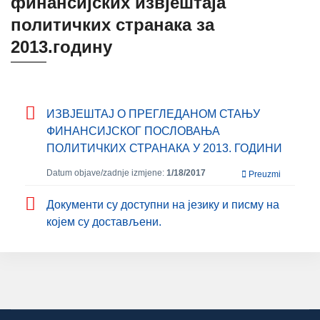
финансијских извјештаја
политичких странака за
2013.годину
ИЗВЈЕШТАЈ О ПРЕГЛЕДАНОМ СТАЊУ
ФИНАНСИЈСКОГ ПОСЛОВАЊА
ПОЛИТИЧКИХ СТРАНАКА У 2013. ГОДИНИ
Datum objave/zadnje izmjene:
1/18/2017
Preuzmi
Дoкумeнти су дoступни нa jeзику и писму нa
кojeм су дoстaвљeни.