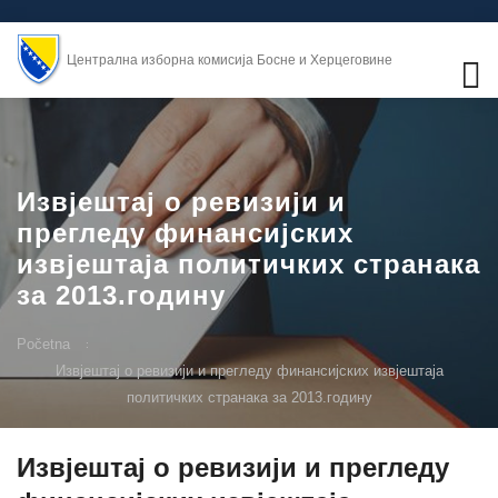
Централна изборна комисија Босне и Херцеговине
Извјештај о ревизији и
прегледу финансијских
извјештаја политичких странака
за 2013.годину
Početna
Извјештај о ревизији и прегледу финансијских извјештаја
политичких странака за 2013.годину
Извјештај о ревизији и прегледу