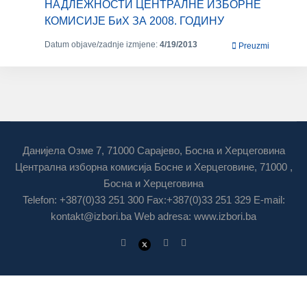
НАДЛЕЖНОСТИ ЦЕНТРАЛНЕ ИЗБОРНЕ
КОМИСИЈЕ БиХ ЗА 2008. ГОДИНУ
Datum objave/zadnje izmjene:
4/19/2013
Preuzmi
Данијела Озме 7, 71000 Сарајево, Босна и Херцеговина
Централна изборна комисија Босне и Херцеговине, 71000 ,
Босна и Херцеговина
Telefon: +387(0)33 251 300 Fax:+387(0)33 251 329 E-mail:
kontakt@izbori.ba
Web adresa: www.izbori.ba