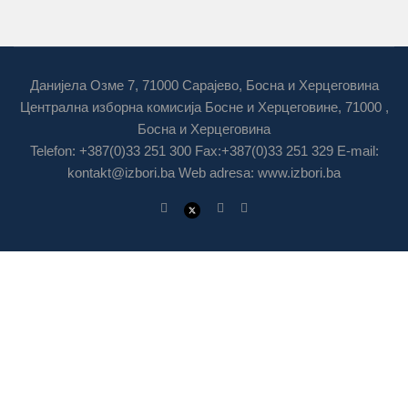
Данијела Озме 7, 71000 Сарајево, Босна и Херцеговина
Централна изборна комисија Босне и Херцеговине, 71000 ,
Босна и Херцеговина
Telefon: +387(0)33 251 300 Fax:+387(0)33 251 329 E-mail:
kontakt@izbori.ba
Web adresa: www.izbori.ba