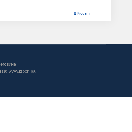
Preuzmi
цеговина
sa: www.izbori.ba