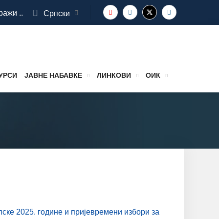
ражи ..
Српски
УРСИ
ЈАВНЕ НАБАВКЕ
ЛИНКОВИ
ОИК
пске 2025. године и пријевремени избори за