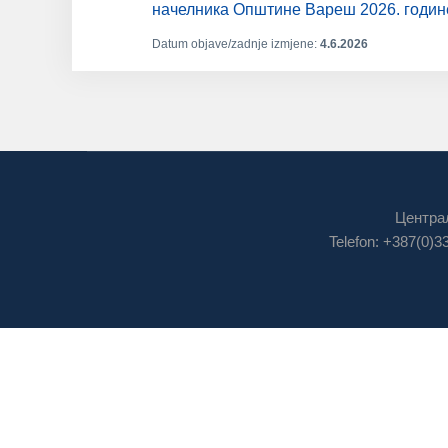
начелника Општине Вареш 2026. годин
Datum objave/zadnje izmjene:
4.6.2026
Централ
Telefon: +387(0)3