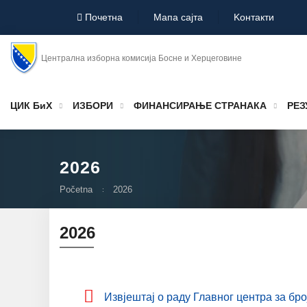
Почетна
Мапа сајта
Koнтакти
Централна изборна комисија Босне и Херцеговине
ЦИК БиХ
ИЗБОРИ
ФИНАНСИРАЊЕ СТРАНАКА
РЕЗ
2026
Početna
2026
2026
Извјештај о раду Главног центра за бр