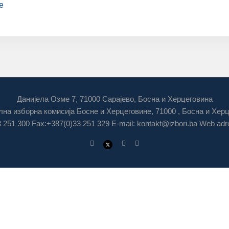
е
Данијела Озме 7, 71000 Сарајево, Босна и Херцеговина
на изборна комисија Босне и Херцеговине, 71000 , Босна и Хер
3 251 300 Fax:+387(0)33 251 329 E-mail:
kontakt@izbori.ba
Web adre