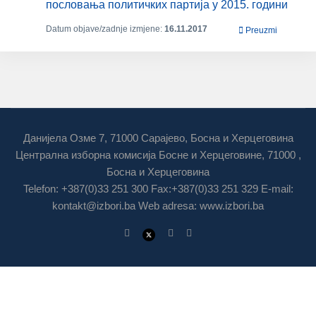
пословања политичких партија у 2015. години
Datum objave/zadnje izmjene:
16.11.2017
Preuzmi
Данијела Озме 7, 71000 Сарајево, Босна и Херцеговина
Централна изборна комисија Босне и Херцеговине, 71000 ,
Босна и Херцеговина
Telefon: +387(0)33 251 300 Fax:+387(0)33 251 329 E-mail:
kontakt@izbori.ba
Web adresa: www.izbori.ba