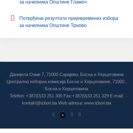
за начелника Општине Гламоч
Потврђени резултати пријевремених избора
за начелника Општине Трново
Данијела Озме 7, 71000 Сарајево, Босна и Херцеговина
Централна изборна комисија Босне и Херцеговине, 71000 ,
Босна и Херцеговина
Telefon: +387(0)33 251 300 Fax:+387(0)33 251 329 E-mail:
kontakt@izbori.ba
Web adresa: www.izbori.ba