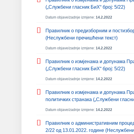
(„Службени гласник БиХ“ број: 5/22)
Datum objave/zadnje izmjene:
14.2.2022
Правилник о предизборним и постизборн
(Неслужбени пречишћени текст)
Datum objave/zadnje izmjene:
14.2.2022
Правилник о измјенама и допунама Пр
(„Службени гласник БиХ“ број: 5/22)
Datum objave/zadnje izmjene:
14.2.2022
Правилник о измјенама и допунама Пра
политичких странака („Службени гласник
Datum objave/zadnje izmjene:
14.2.2022
Правилник о административним процедур
2/22 од 13.01.2022. године (Неслужбен