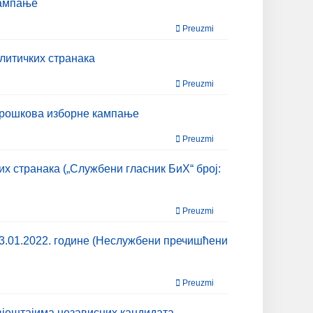
кампање
Preuzmi
литичких странака
Preuzmi
 трошкова изборне кампање
Preuzmi
 странака („Службени гласник БиХ“ број:
Preuzmi
13.01.2022. године (Неслужбени пречишћени
Preuzmi
вјештајима независних кандидата