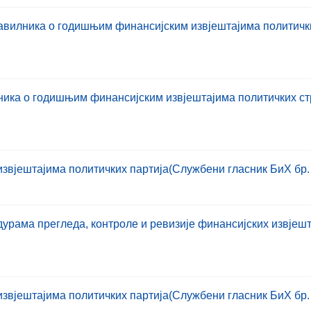
вилника о годишњим финансијским извјештајима политички
ка о годишњим финансијским извјештајима политичких стра
вјештајима политичких партија(Службени гласник БиХ бр. 
ама прегледа, контроле и ревизије финансијских извјештаја
вјештајима политичких партија(Службени гласник БиХ бр. 6