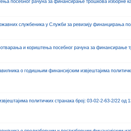
штења посебног рачуна за финансирање трошкова изборне 
државних службеника у Служби за ревизију финанцирања по
ку отварања и кориштења посебног рачуна за финансирање
вилника о годишњим финансијским извјештајима политичких
вјештајима политичких странака број: 03-02-2-63-2/22 од 
авилника о предизборним и постизборним финансијским из