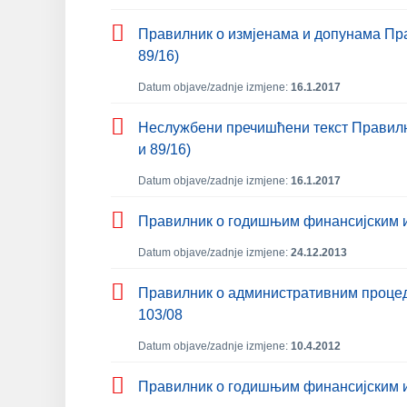
Правилник о измјенама и допунама Пра
89/16)
Datum objave/zadnje izmjene:
16.1.2017
Неслужбени пречишћени текст Правилни
и 89/16)
Datum objave/zadnje izmjene:
16.1.2017
Правилник о годишњим финансијским из
Datum objave/zadnje izmjene:
24.12.2013
Правилник о административним процедур
103/08
Datum objave/zadnje izmjene:
10.4.2012
Правилник о годишњим финансијским из