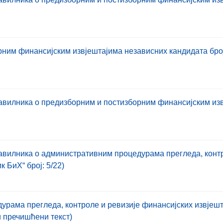
им финансијским извјештајима независних кандидата број: 
авилника о предизборним и постизборним финансијским изв
вилника о административним процедурама прегледа, контр
 БиХ“ број: 5/22)
ама прегледа, контроле и ревизије финансијских извјештај
и пречишћени текст)