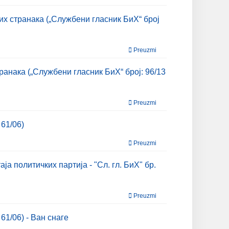
х странака („Службени гласник БиХ“ број
Preuzmi
нака („Службени гласник БиХ“ број: 96/13
Preuzmi
61/06)
Preuzmi
 политичких партија - "Сл. гл. БиХ" бр.
Preuzmi
1/06) - Ван снаге