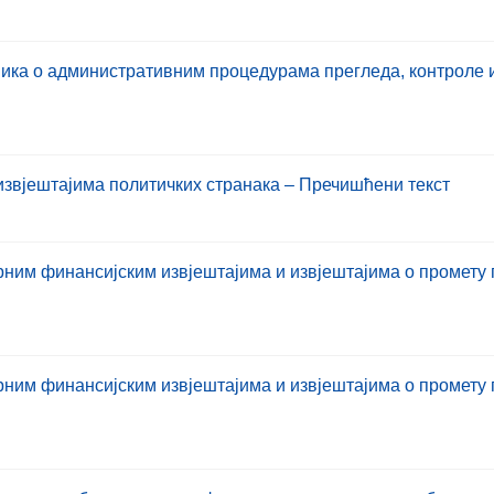
ика о административним процедурама прегледа, контроле и
звјештајима политичких странака – Пречишћени текст
ним финансијским извјештајима и извјештајима о промету
ним финансијским извјештајима и извјештајима о промету