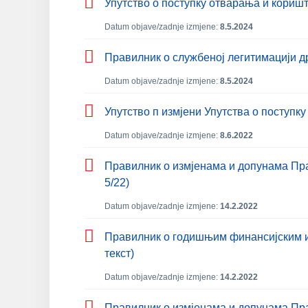
Упутствo о поступку отварања и кори
Datum objave/zadnje izmjene:
8.5.2024
Правилник о службеној легитимацији 
Datum objave/zadnje izmjene:
8.5.2024
Упутство п измјени Упутства о поступ
Datum objave/zadnje izmjene:
8.6.2022
Правилник о измјенама и допунама Пра
5/22)
Datum objave/zadnje izmjene:
14.2.2022
Правилник о годишњим финансијским из
текст)
Datum objave/zadnje izmjene:
14.2.2022
Правилник о измјенама и допунама Пр