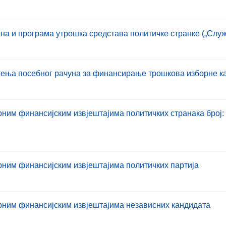
а и програма утрошка средстава политичке странке („Служб
тења посебног рачуна за финансирање трошкова изборне ка
им финансијским извјештајима политичких странака број: 0
ним финансијским извјештајима политичких партија
рним финансијским извјештајима независних кандидата