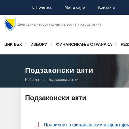
Почетна
Мапа сајта
Koнтакти
Централна изборна комисија Босне и Херцеговине
ЦИК БиХ
ИЗБОРИ
ФИНАНСИРАЊЕ СТРАНАКА
РЕЗ
Подзаконски акти
Početna
Подзаконски акти
Подзаконски акти
Правилник о финансијским извјештајим