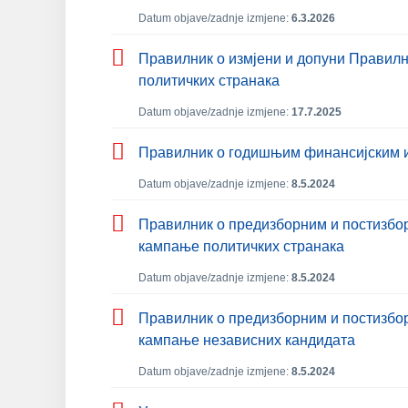
Datum objave/zadnje izmjene:
6.3.2026
Правилник о измјени и допуни Правилн
политичких странака
Datum objave/zadnje izmjene:
17.7.2025
Правилник о годишњим финансијским и
Datum objave/zadnje izmjene:
8.5.2024
Правилник о предизборним и постизбор
кампање политичких странака
Datum objave/zadnje izmjene:
8.5.2024
Правилник о предизборним и постизбор
кампање независних кандидата
Datum objave/zadnje izmjene:
8.5.2024