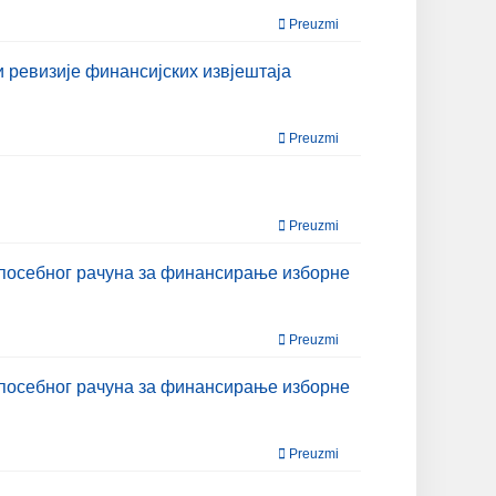
Preuzmi
 ревизије финансијских извјештаја
Preuzmi
Preuzmi
 посебног рачуна за финансирање изборне
Preuzmi
 посебног рачуна за финансирање изборне
Preuzmi