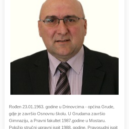
Rođen 23.01.1963. godine u Drinovcima - općina Grude,
gdje je završio Osnovnu školu. U Grudama završio
Gimnaziju, a Pravni fakultet 1987.godine u Mostaru.
Položio stručni upravni ispit 1988. godine. Pravosudni ispit