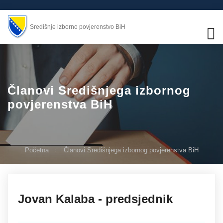
Središnje izborno povjerenstvo BiH
Članovi Središnjega izbornog
povjerenstva BiH
Početna
Članovi Središnjega izbornog povjerenstva BiH
27.11.2019
Jovan Kalaba - predsjednik