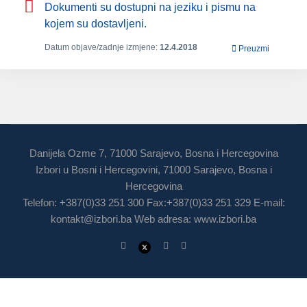
Dokumenti su dostupni na jeziku i pismu na
kojem su dostavljeni.
Datum objave/zadnje izmjene:
12.4.2018
Preuzmi
Danijela Ozme 7, 71000 Sarajevo, Bosna i Hercegovina
Izbori u Bosni i Hercegovini, 71000 Sarajevo, Bosna i
Hercegovina
Telefon: +387(0)33 251 300 Fax:+387(0)33 251 329 E-mail:
kontakt@izbori.ba
Web adresa: www.izbori.ba