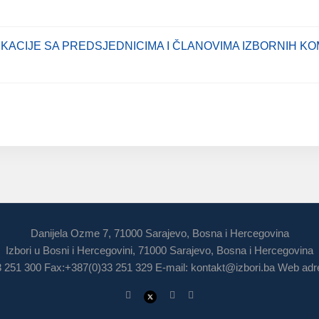
ACIJE SA PREDSJEDNICIMA I ČLANOVIMA IZBORNIH KO
Danijela Ozme 7, 71000 Sarajevo, Bosna i Hercegovina
Izbori u Bosni i Hercegovini, 71000 Sarajevo, Bosna i Hercegovina
3 251 300 Fax:+387(0)33 251 329 E-mail:
kontakt@izbori.ba
Web adre