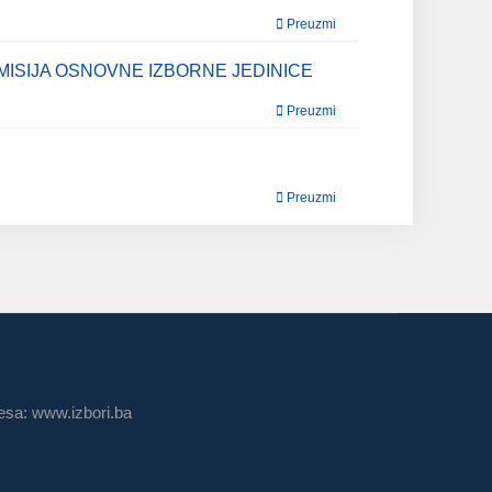
Preuzmi
MISIJA OSNOVNE IZBORNE JEDINICE
Preuzmi
Preuzmi
sa: www.izbori.ba