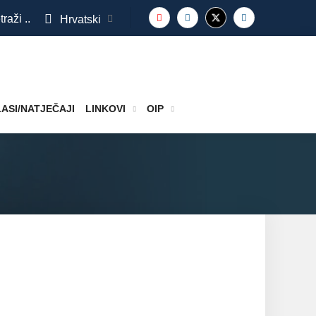
traži ..
Hrvatski
ASI/NATJEČAJI
LINKOVI
OIP