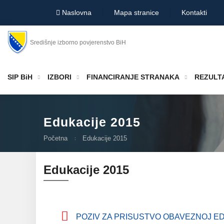
Naslovna
Mapa stranice
Kontakti
Središnje izborno povjerenstvo BiH
SIP BiH
IZBORI
FINANCIRANJE STRANAKA
REZULTA
Edukacije 2015
Početna
Edukacije 2015
Edukacije 2015
POZIV ZA PRISUSTVO OBAVEZNOJ ED