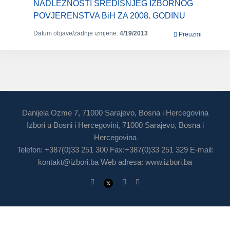
NADLEŽNOSTI SREDIŠNJEG IZBORNOG
POVJERENSTVA BiH ZA 2008. GODINU
Datum objave/zadnje izmjene:
4/19/2013
Preuzmi
Danijela Ozme 7, 71000 Sarajevo, Bosna i Hercegovina
Izbori u Bosni i Hercegovini, 71000 Sarajevo, Bosna i
Hercegovina
Telefon: +387(0)33 251 300 Fax:+387(0)33 251 329 E-mail:
kontakt@izbori.ba
Web adresa: www.izbori.ba