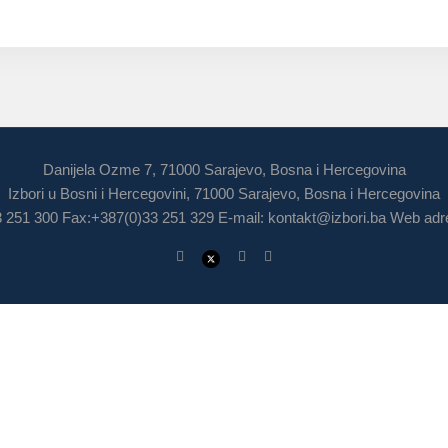
Danijela Ozme 7, 71000 Sarajevo, Bosna i Hercegovina
Izbori u Bosni i Hercegovini, 71000 Sarajevo, Bosna i Hercegovina
3 251 300 Fax:+387(0)33 251 329 E-mail:
kontakt@izbori.ba
Web adre