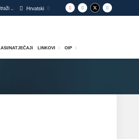
traži ..
Hrvatski
ASI/NATJEČAJI
LINKOVI
OIP