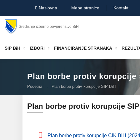
Naslovna
Mapa stranice
Kontakti
Središnje izborno povjerenstvo BiH
SIP BiH
IZBORI
FINANCIRANJE STRANAKA
REZULTA
Plan borbe protiv korupcije
Početna
Plan borbe protiv korupcije SIP BiH
Plan borbe protiv korupcije SIP
Plan borbe protiv korupcije CIK BiH (202