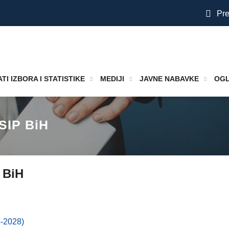
Pre
TI IZBORA I STATISTIKE
MEDIJI
JAVNE NABAVKE
OGL
 SIP BiH
 BiH
4-2028)