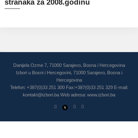
stranaka za 2008.godinu
Danijela Ozme 7, 71000 Sarajevo, Bosna i Hercegovina
Izbori u Bosni i Hercegovini, 71000 Sarajevo, Bosna i
Hercegovina
Telefon: +387(0)33 251 300 Fax:+387(0)33 251 329 E-mail:
kontakt@izbori.ba
Web adresa: www.izbori.ba