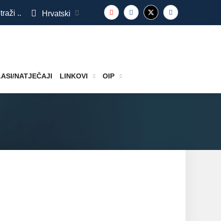
traži ..
Hrvatski
ASI/NATJEČAJI
LINKOVI
OIP