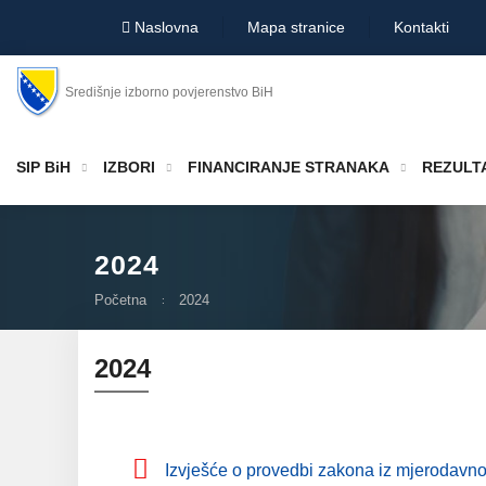
Naslovna
Mapa stranice
Kontakti
Središnje izborno povjerenstvo BiH
SIP BiH
IZBORI
FINANCIRANJE STRANAKA
REZULTA
2024
Početna
2024
2024
Izvješće o provedbi zakona iz mjerodavno