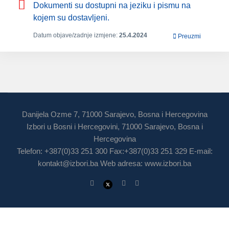
Dokumenti su dostupni na jeziku i pismu na
kojem su dostavljeni.
Datum objave/zadnje izmjene:
25.4.2024
Preuzmi
Danijela Ozme 7, 71000 Sarajevo, Bosna i Hercegovina
Izbori u Bosni i Hercegovini, 71000 Sarajevo, Bosna i
Hercegovina
Telefon: +387(0)33 251 300 Fax:+387(0)33 251 329 E-mail:
kontakt@izbori.ba
Web adresa: www.izbori.ba