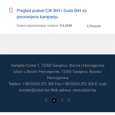
Pregled prakse CIK BiH i Suda BiH za
preuranjenu kampanju
Datum objave/zadnje izmjene:
5.5.2026
Preuzmi
Danijela Ozme 7, 71000 Sarajevo, Bosna i Hercegovina
Izbori u Bosni i Hercegovini, 71000 Sarajevo, Bosna i
Hercegovina
Telefon: +387(0)33 251 300 Fax:+387(0)33 251 329 E-mail:
kontakt@izbori.ba
Web adresa: www.izbori.ba