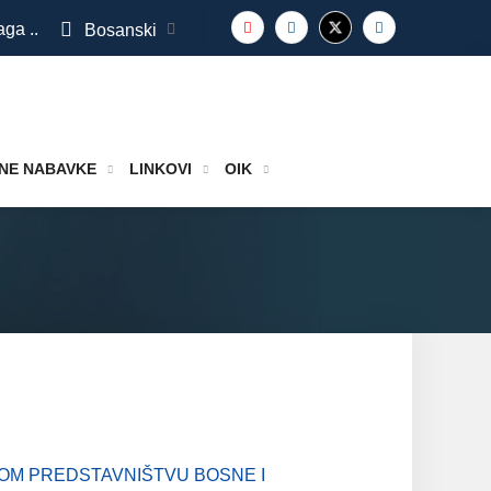
aga ..
Bosanski
NE NABAVKE
LINKOVI
OIK
OM PREDSTAVNIŠTVU BOSNE I