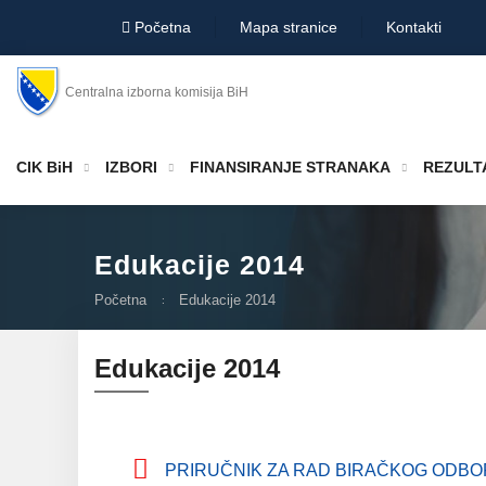
Početna
Mapa stranice
Kontakti
Centralna izborna komisija BiH
CIK BiH
IZBORI
FINANSIRANJE STRANAKA
REZULTA
Edukacije 2014
Početna
Edukacije 2014
Edukacije 2014
PRIRUČNIK ZA RAD BIRAČKOG ODBO