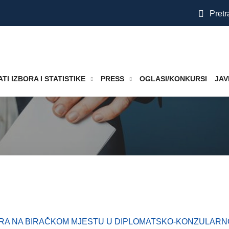
Pretr
TI IZBORA I STATISTIKE
PRESS
OGLASI/KONKURSI
JAV
RA NA BIRAČKOM MJESTU U DIPLOMATSKO-KONZULARN