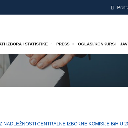
Pretr
TI IZBORA I STATISTIKE
PRESS
OGLASI/KONKURSI
JAV
 NADLEŽNOSTI CENTRALNE IZBORNE KOMISIJE BiH U 20