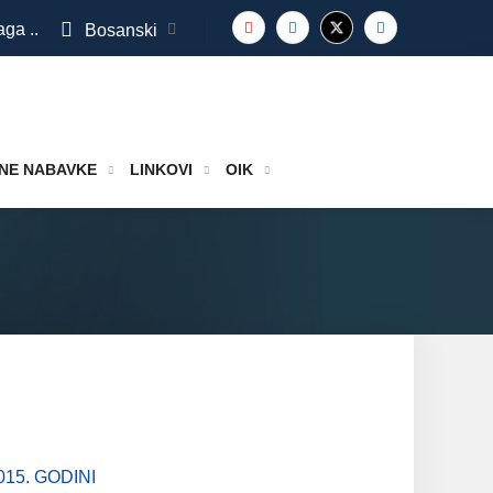
aga ..
Bosanski
NE NABAVKE
LINKOVI
OIK
15. GODINI