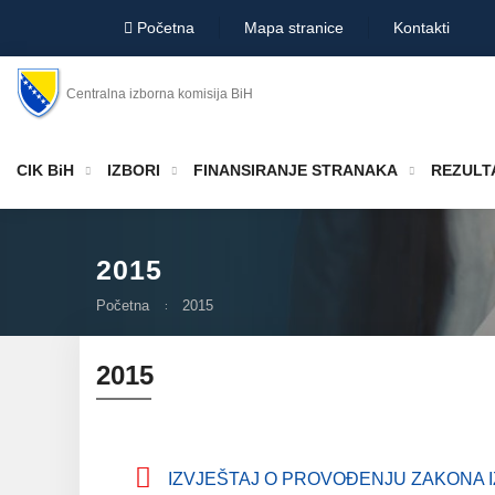
Početna
Mapa stranice
Kontakti
Centralna izborna komisija BiH
CIK BiH
IZBORI
FINANSIRANJE STRANAKA
REZULTA
2015
Početna
2015
2015
IZVJEŠTAJ O PROVOĐENJU ZAKONA IZ