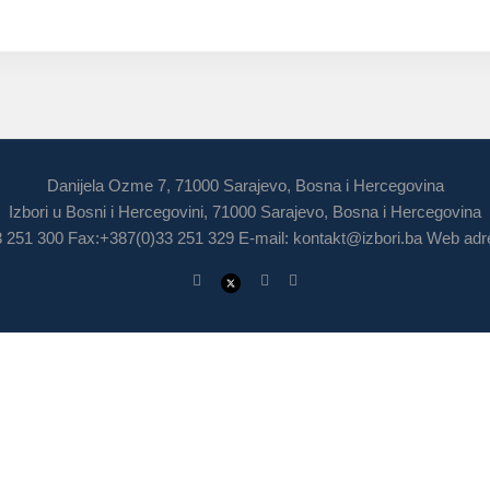
Danijela Ozme 7, 71000 Sarajevo, Bosna i Hercegovina
Izbori u Bosni i Hercegovini, 71000 Sarajevo, Bosna i Hercegovina
3 251 300 Fax:+387(0)33 251 329 E-mail:
kontakt@izbori.ba
Web adre