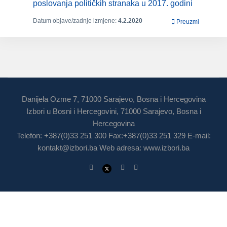
poslovanja političkih stranaka u 2017. godini
Datum objave/zadnje izmjene:
4.2.2020
Preuzmi
Danijela Ozme 7, 71000 Sarajevo, Bosna i Hercegovina
Izbori u Bosni i Hercegovini, 71000 Sarajevo, Bosna i
Hercegovina
Telefon: +387(0)33 251 300 Fax:+387(0)33 251 329 E-mail:
kontakt@izbori.ba
Web adresa: www.izbori.ba