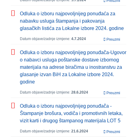
Datum objave/zadnje izmjene:
5.7.2024
Preuzmi
Odluka o izboru najpovoljnijeg ponuđaća za
nabavku usluga štampanja i pakovanja
glasačkih listića za Lokalne izbore 2024. godine
Datum objave/zadnje izmjene:
4.7.2024
Preuzmi
Odluka o izboru najpovoljnijeg ponuđača-Ugovor
o nabavci usluga poštanske dostave izbornog
materijala na adrese biračima u inostranstvu za
glasanje izvan BiH za Lokalne izbore 2024.
godine
Datum objave/zadnje izmjene:
28.6.2024
Preuzmi
Odluka o izboru najpovoljnijeg ponuđača -
Štampanje brošura, vodiča i promotivnih letaka,
vizit karti i drugog štampanog materijala LOT 5
Datum objave/zadnje izmjene:
21.6.2024
Preuzmi