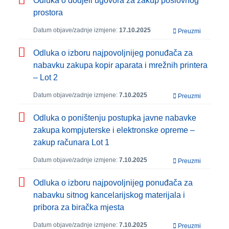
Odluka o dodjeli ugovora za zakup poslovnog
prostora
Datum objave/zadnje izmjene:
17.10.2025
Preuzmi
Odluka o izboru najpovoljnijeg ponuđača za
nabavku zakupa kopir aparata i mrežnih printera
– Lot 2
Datum objave/zadnje izmjene:
7.10.2025
Preuzmi
Odluka o poništenju postupka javne nabavke
zakupa kompjuterske i elektronske opreme –
zakup računara Lot 1
Datum objave/zadnje izmjene:
7.10.2025
Preuzmi
Odluka o izboru najpovoljnijeg ponuđača za
nabavku sitnog kancelarijskog materijala i
pribora za biračka mjesta
Datum objave/zadnje izmjene:
7.10.2025
Preuzmi