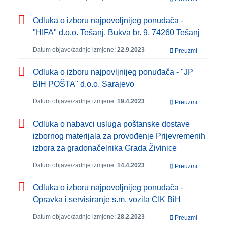
Odluka o izboru najpovoljnijeg ponuđača -
"HIFA" d.o.o. Tešanj, Bukva br. 9, 74260 Tešanj
Datum objave/zadnje izmjene:
22.9.2023
Preuzmi
Odluka o izboru najpovljnijeg ponuđača - "JP
BIH POŠTA" d.o.o. Sarajevo
Datum objave/zadnje izmjene:
19.4.2023
Preuzmi
Odluka o nabavci usluga poštanske dostave
izbornog materijala za provođenje Prijevremenih
izbora za gradonačelnika Grada Živinice
Datum objave/zadnje izmjene:
14.4.2023
Preuzmi
Odluka o izboru najpovoljnijeg ponuđača -
Opravka i servisiranje s.m. vozila CIK BiH
Datum objave/zadnje izmjene:
28.2.2023
Preuzmi