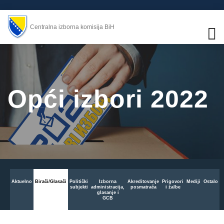
Centralna izborna komisija BiH
Opći izbori 2022
Aktuelno
Birači/Glasači
Politički
Izborna
Akreditovanje
Prigovori
Mediji
Ostalo
subjekti
administracija,
posmatrača
i žalbe
glasanje i
GCB