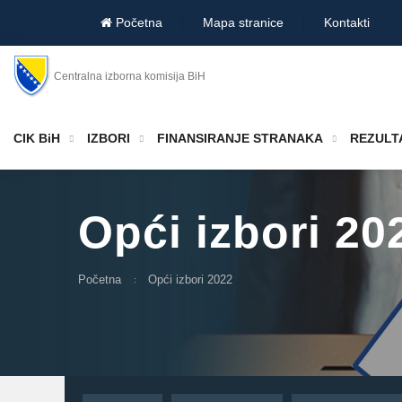
Početna
Mapa stranice
Kontakti
Centralna izborna komisija BiH
CIK BiH
IZBORI
FINANSIRANJE STRANAKA
REZULTA
Opći izbori 20
Početna
Opći izbori 2022