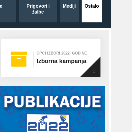
je
Prigovori i
Mediji
Ostalo
a
žalbe
OPĆI IZBORI 2022. GODINE
Izborna kampanja