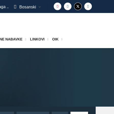
aga ..
Bosanski
NE NABAVKE
LINKOVI
OIK