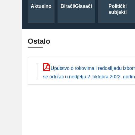
Aktuelno
Birači/Glasači
Politički
subjekti
Ostalo
Uputstvo o rokovima i redoslijedu izborn
se održati u nedjelju 2. oktobra 2022. godi