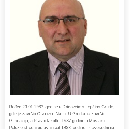
Rođen 23.01.1963. godine u Drinovcima - općina Grude,
gdje je završio Osnovnu školu. U Grudama završio
Gimnaziju, a Pravni fakultet 1987.godine u Mostaru.
Položio stručni upravni ispit 1988. godine. Pravosudni ispit