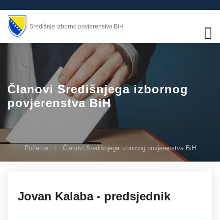
Središnje izborno povjerenstvo BiH
Članovi Središnjega izbornog
povjerenstva BiH
Početna
Članovi Središnjega izbornog povjerenstva BiH
27.11.2019
Jovan Kalaba - predsjednik