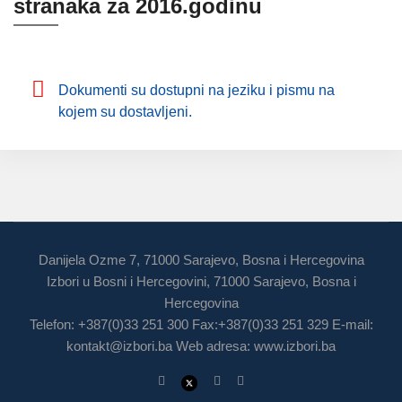
stranaka za 2016.godinu
Dokumenti su dostupni na jeziku i pismu na
kojem su dostavljeni.
Danijela Ozme 7, 71000 Sarajevo, Bosna i Hercegovina
Izbori u Bosni i Hercegovini, 71000 Sarajevo, Bosna i
Hercegovina
Telefon: +387(0)33 251 300 Fax:+387(0)33 251 329 E-mail:
kontakt@izbori.ba
Web adresa: www.izbori.ba