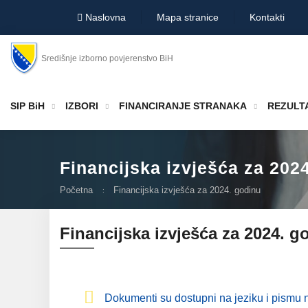
Naslovna
Mapa stranice
Kontakti
Središnje izborno povjerenstvo BiH
SIP BiH
IZBORI
FINANCIRANJE STRANAKA
REZULTA
Financijska izvješća za 202
Početna
Financijska izvješća za 2024. godinu
Financijska izvješća za 2024. g
Dokumenti su dostupni na jeziku i pismu n