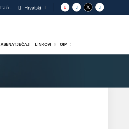
traži ..
Hrvatski
ASI/NATJEČAJI
LINKOVI
OIP