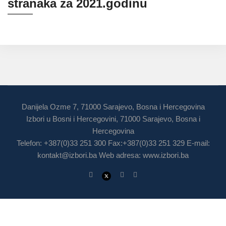
stranaka za 2021.godinu
Danijela Ozme 7, 71000 Sarajevo, Bosna i Hercegovina
Izbori u Bosni i Hercegovini, 71000 Sarajevo, Bosna i
Hercegovina
Telefon: +387(0)33 251 300 Fax:+387(0)33 251 329 E-mail:
kontakt@izbori.ba
Web adresa: www.izbori.ba