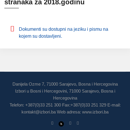
stranaka za 2018.godinu
Dokumenti su dostupni na jeziku i pismu na
kojem su dostavljeni.
Danijela Ozme 7, 71000 Sarajevo, Bosna i Hercegovina
Izbori u Bosni i Hercegovini, 71000 Sarajevo, Bosna i
Hercegovina
Telefon: +387(0)33 251 300 Fax:+387(0)33 251 329 E-mail:
kontakt@izbori.ba
Web adresa: www.izbori.ba