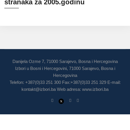
stranaka za 2005.godinu
Danijela Ozme 7, 71000 Sarajevo, Bosna i Hercegovina
Izbori u Bosni i Hercegovini, 71000 Sarajevo, Bosna i
Hercegovina
Telefon: +387(0)33 251 300 Fax:+387(0)33 251 329 E-mail:
kontakt@izbori.ba
Web adresa: www.izbori.ba