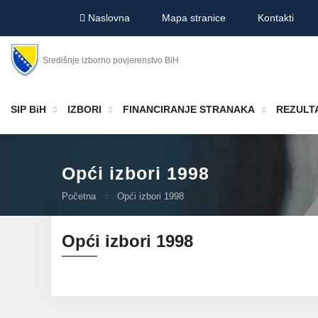
Naslovna
Mapa stranice
Kontakti
Središnje izborno povjerenstvo BiH
SIP BiH
IZBORI
FINANCIRANJE STRANAKA
REZULTA
Opći izbori 1998
Početna
Opći izbori 1998
Opći izbori 1998