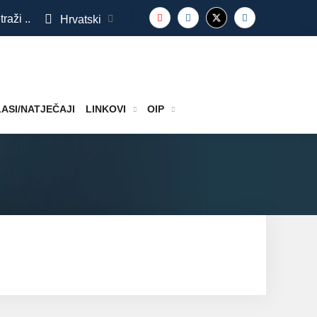
traži ..
Hrvatski
ASI/NATJEČAJI
LINKOVI
OIP