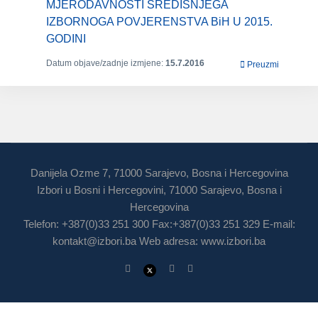
MJERODAVNOSTI SREDIŠNJEGA
IZBORNOGA POVJERENSTVA BiH U 2015.
GODINI
Datum objave/zadnje izmjene:
15.7.2016
Preuzmi
Danijela Ozme 7, 71000 Sarajevo, Bosna i Hercegovina
Izbori u Bosni i Hercegovini, 71000 Sarajevo, Bosna i
Hercegovina
Telefon: +387(0)33 251 300 Fax:+387(0)33 251 329 E-mail:
kontakt@izbori.ba
Web adresa: www.izbori.ba