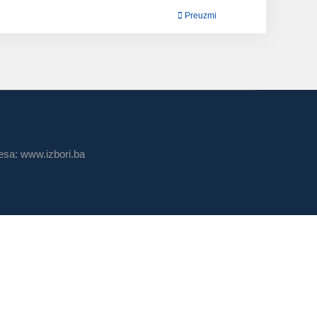
Preuzmi
sa: www.izbori.ba