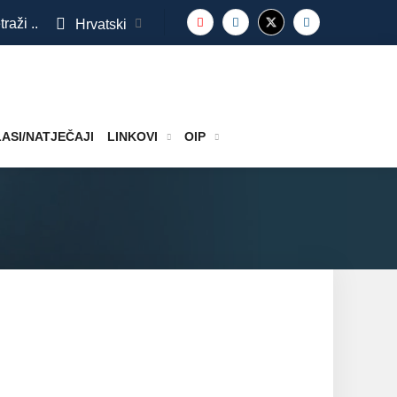
traži ..
Hrvatski
ASI/NATJEČAJI
LINKOVI
OIP