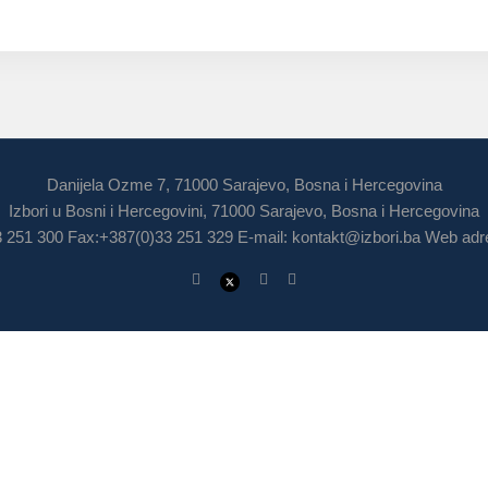
Danijela Ozme 7, 71000 Sarajevo, Bosna i Hercegovina
Izbori u Bosni i Hercegovini, 71000 Sarajevo, Bosna i Hercegovina
3 251 300 Fax:+387(0)33 251 329 E-mail:
kontakt@izbori.ba
Web adre