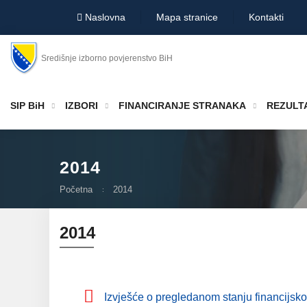
Naslovna
Mapa stranice
Kontakti
Središnje izborno povjerenstvo BiH
SIP BiH
IZBORI
FINANCIRANJE STRANAKA
REZULTA
2014
Početna
2014
2014
Izvješće o pregledanom stanju financijsko